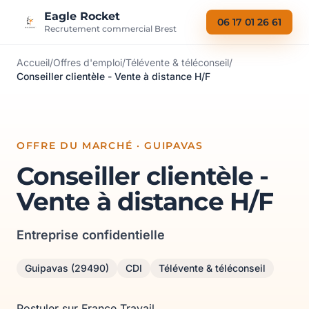
Aller au contenu
Eagle Rocket
06 17 01 26 61
Recrutement commercial Brest
Accueil
/
Offres d'emploi
/
Télévente & téléconseil
/
Conseiller clientèle - Vente à distance H/F
OFFRE DU MARCHÉ · GUIPAVAS
Conseiller clientèle -
Vente à distance H/F
Entreprise confidentielle
Guipavas (29490)
CDI
Télévente & téléconseil
Postuler sur France Travail →