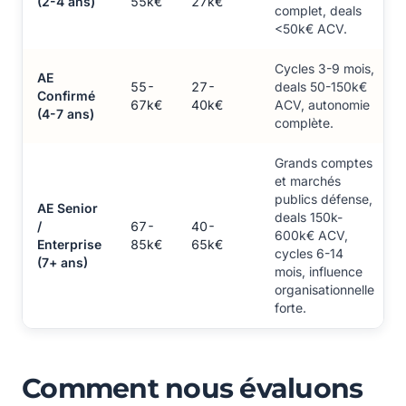
(2-4 ans)
55k€
27k€
complet, deals
<50k€ ACV.
Cycles 3-9 mois,
AE
55-
27-
deals 50-150k€
Confirmé
67k€
40k€
ACV, autonomie
(4-7 ans)
complète.
Grands comptes
et marchés
publics défense,
AE Senior
deals 150k-
/
67-
40-
600k€ ACV,
Enterprise
85k€
65k€
cycles 6-14
(7+ ans)
mois, influence
organisationnelle
forte.
Comment nous évaluons