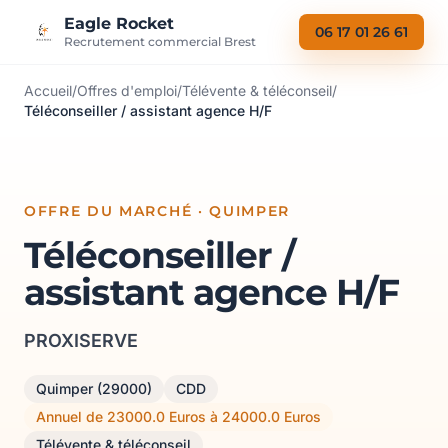
Aller au contenu
Eagle Rocket
06 17 01 26 61
Recrutement commercial Brest
Accueil
/
Offres d'emploi
/
Télévente & téléconseil
/
Téléconseiller / assistant agence H/F
OFFRE DU MARCHÉ · QUIMPER
Téléconseiller /
assistant agence H/F
PROXISERVE
Quimper (29000)
CDD
Annuel de 23000.0 Euros à 24000.0 Euros
Télévente & téléconseil