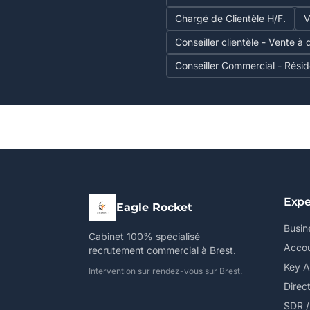
Chargé de Clientèle H/F.
V
Conseiller clientèle - Vente à
Conseiller Commercial - Résid
Expe
Eagle Rocket
Busin
Cabinet 100% spécialisé
Accou
recrutement commercial à Brest.
Key 
Intervention sur rendez-vous sur Brest.
Direc
SDR 