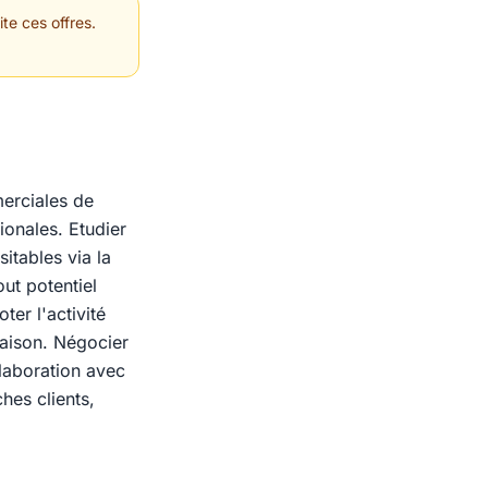
te ces offres.
merciales de
ionales. Etudier
itables via la
ut potentiel
ter l'activité
raison. Négocier
llaboration avec
ches clients,