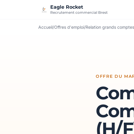
Aller au contenu
Eagle Rocket
Recrutement commercial Brest
Accueil
/
Offres d'emploi
/
Relation grands compte
OFFRE DU MAR
Com
Comp
(H/F