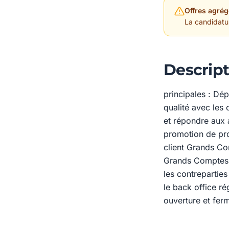
Offres agrég
La candidature
Descript
principales : Dé
qualité avec les 
et répondre aux a
promotion de pro
client Grands Com
Grands Comptes e
les contreparties
le back office ré
ouverture et ferm