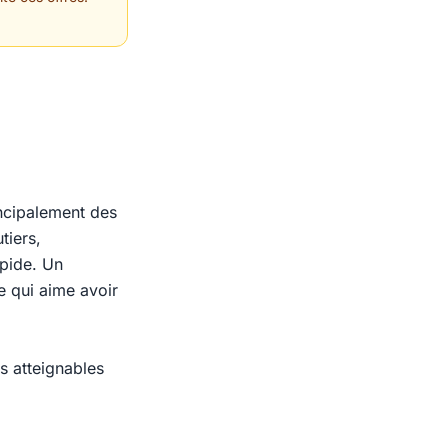
incipalement des
tiers,
apide. Un
e qui aime avoir
fs atteignables