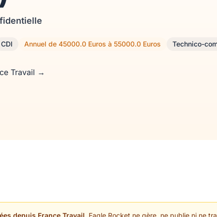
fidentielle
CDI
Annuel de 45000.0 Euros à 55000.0 Euros
Technico-com
nce Travail →
ées depuis France Travail.
Eagle Rocket ne gère, ne publie ni ne trai