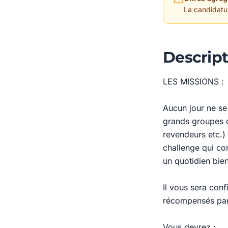
La candidature
Descript
LES MISSIONS :
Aucun jour ne se
grands groupes du
revendeurs etc.)
challenge qui co
un quotidien bien
Il vous sera conf
récompensés par
Vous devrez :