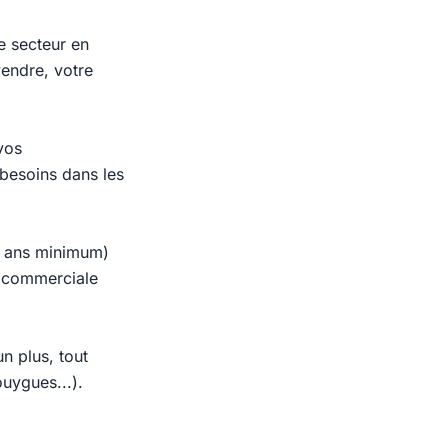
e secteur en
vendre, votre
vos
 besoins dans les
(3 ans minimum)
 (commerciale
n plus, tout
uygues...).