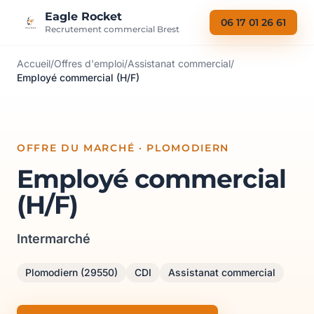
Aller au contenu
Eagle Rocket
06 17 01 26 61
Recrutement commercial Brest
Accueil
/
Offres d'emploi
/
Assistanat commercial
/
Employé commercial (H/F)
OFFRE DU MARCHÉ · PLOMODIERN
Employé commercial
(H/F)
Intermarché
Plomodiern (29550)
CDI
Assistanat commercial