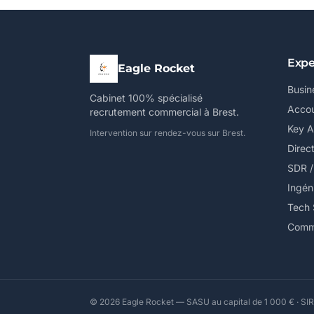
Expe
Eagle Rocket
Busin
Cabinet 100% spécialisé
Accou
recrutement commercial à Brest.
Key 
Intervention sur rendez-vous sur Brest.
Direc
SDR 
Ingén
Tech 
Comme
© 2026 Eagle Rocket — SASU au capital de 1 000 € · SIR