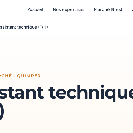
Accueil
Nos expertises
Marché Brest
ssistant technique (F/H)
CHÉ · QUIMPER
stant techniqu
)