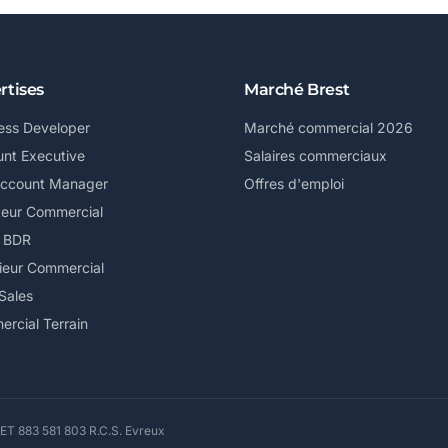
rtises
Marché Brest
ess Developer
Marché commercial 2026
nt Executive
Salaires commerciaux
Account Manager
Offres d'emploi
teur Commercial
/ BDR
ieur Commercial
Sales
rcial Terrain
ET 883 581 803 R.C.S. Evreux