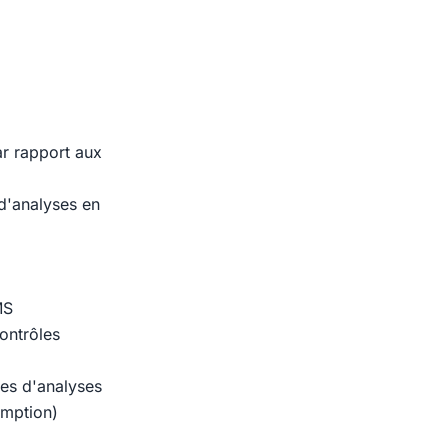
ar rapport aux
d'analyses en
MS
contrôles
des d'analyses
emption)