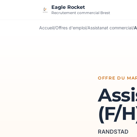
Aller au contenu
Eagle Rocket
Recrutement commercial Brest
Accueil
/
Offres d'emploi
/
Assistanat commercial
/
A
OFFRE DU MAR
Assi
(F/H
RANDSTAD