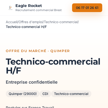
Aller au contenu
Eagle Rocket
06 17 01 26 61
Recrutement commercial Brest
Accueil
/
Offres d'emploi
/
Technico-commercial
/
Technico-commercial H/F
OFFRE DU MARCHÉ · QUIMPER
Technico-commercial
H/F
Entreprise confidentielle
Quimper (29000)
CDI
Technico-commercial
Postuler sur France Travail →